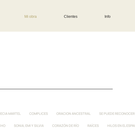
Mi obra
Clientes
Info
ECIA MARTEL
COMPLICES
ORACION ANCESTRAL
SE PUEDE RECONOCER
CHO
SONIA, EMI Y SILVIA
CORAZÓN DE RÍO
RAÍCES
HILOS EN EL ESPA