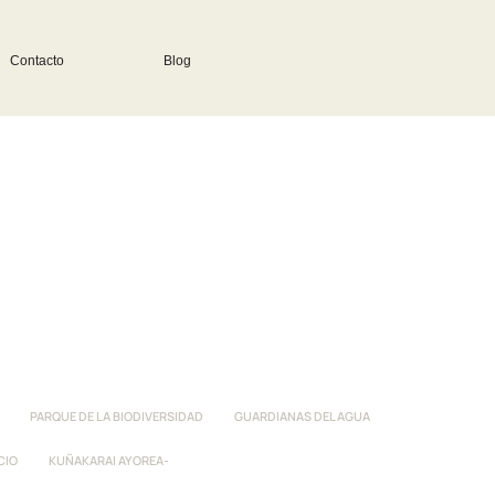
Contacto
Blog
PARQUE DE LA BIODIVERSIDAD
GUARDIANAS DEL AGUA
CIO
KUÑAKARAI AYOREA-